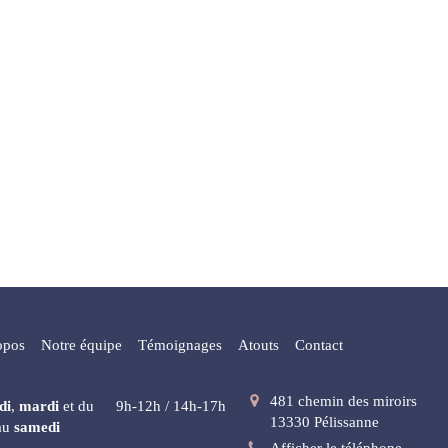
opos
Notre équipe
Témoignages
Atouts
Contact
481 chemin des miroirs
di
,
mardi
et du
9h-12h / 14h-17h
13330
Pélissanne
au
samedi