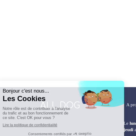
ALL DOG
A pr
Le
lun
jeudi